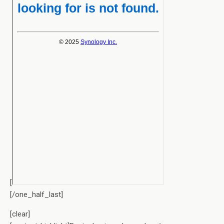
[
[/one_half_last]
[clear]