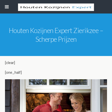
Houten Kozijnen Expert Zierikzee –
Scherpe Prijzen
[clear]
[one_half]