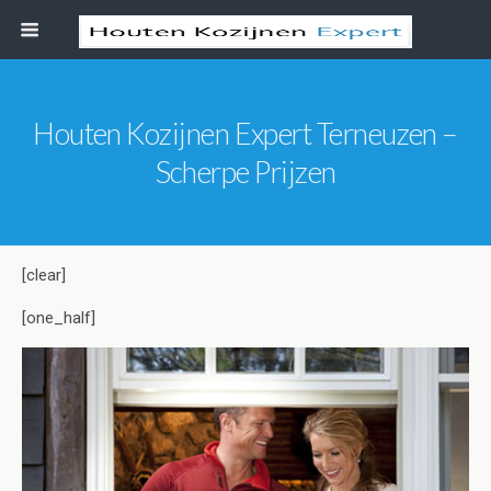
Houten Kozijnen Expert Terneuzen –
Scherpe Prijzen
[clear]
[one_half]