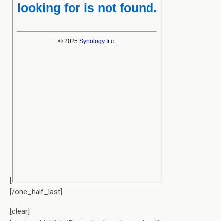
[
[/one_half_last]
[clear]