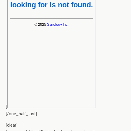
[
[/one_half_last]
[clear]