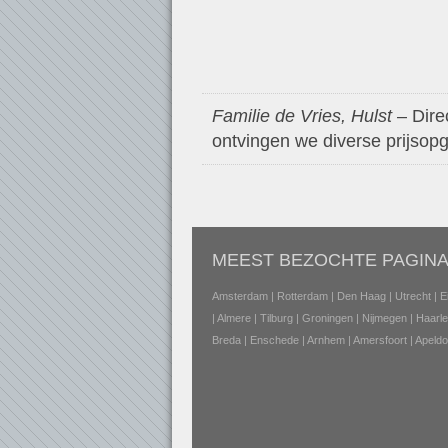
Familie de Vries, Hulst
– Dire
ontvingen we diverse prijsopg
MEEST BEZOCHTE PAGINA
Amsterdam
|
Rotterdam
|
Den Haag
|
Utrecht
|
E
|
Almere
|
Tilburg
|
Groningen
|
Nijmegen
|
Haarl
Breda
|
Enschede
|
Arnhem
|
Amersfoort
|
Apeldo