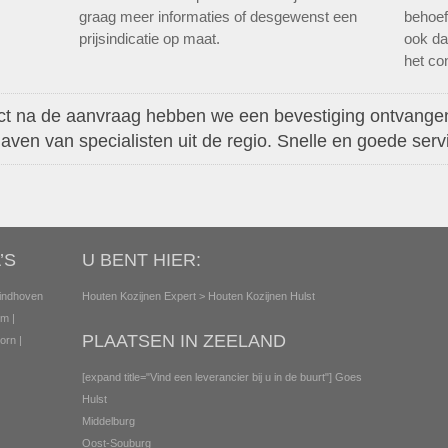
graag meer informaties of desgewenst een
behoef
prijsindicatie op maat.
ook da
het con
ct na de aanvraag hebben we een bevestiging ontvange
aven van specialisten uit de regio. Snelle en goede serv
’S
U BENT HIER:
indhoven
Houten Kozijnen Expert
> Houten Kozijnen Hulst
em
|
PLAATSEN IN ZEELAND
orn
|
[expand title="Vind een leverancier bij u in de buurt"]
Goes
Hulst
Middelburg
Oost-Souburg