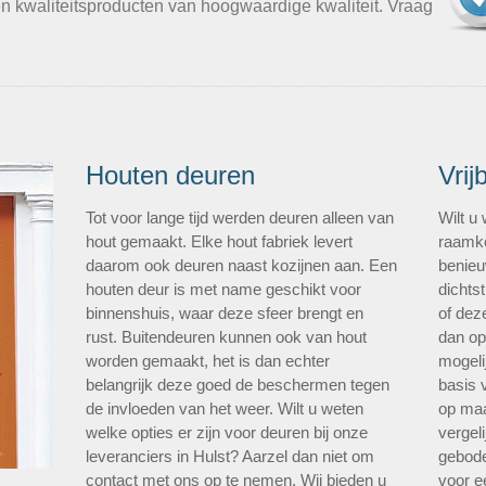
en kwaliteitsproducten van hoogwaardige kwaliteit. Vraag
Houten deuren
Vrij
Tot voor lange tijd werden deuren alleen van
Wilt u
hout gemaakt. Elke hout fabriek levert
raamko
daarom ook deuren naast kozijnen aan. Een
benieu
houten deur is met name geschikt voor
dichtst
binnenshuis, waar deze sfeer brengt en
of dez
rust. Buitendeuren kunnen ook van hout
dan op
worden gemaakt, het is dan echter
mogeli
belangrijk deze goed de beschermen tegen
basis 
de invloeden van het weer. Wilt u weten
op maa
welke opties er zijn voor deuren bij onze
vergel
leveranciers in Hulst? Aarzel dan niet om
gebode
contact met ons op te nemen. Wij bieden u
voor ee