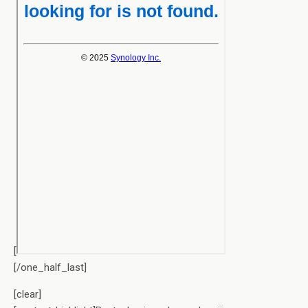
[
[/one_half_last]
[clear]