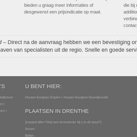
bieden u graag meer informaties of
die bi
desgewenst een prijsindicatie op maat.
additi
verbin
contact
d
– Direct na de aanvraag hebben we een bevestiging o
aven van specialisten uit de regio. Snelle en goede serv
’S
U BENT HIER:
indhoven
Houten Kozijnen Expert
> Houten Kozijnen Noordenveld
em
|
PLAATSEN IN DRENTHE
orn
|
[expand title="Vind een leverancier bij u in de buurt"]
Assen
Beilen