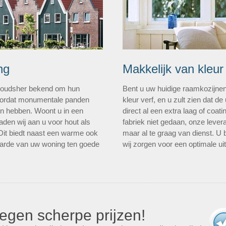
ng
Makkelijk van kleur
n oudsher bekend om hun
Bent u uw huidige raamkozijne
 doordat monumentale panden
kleur verf, en u zult zien dat de 
len hebben. Woont u in een
direct al een extra laag of coa
den wij aan u voor hout als
fabriek niet gedaan, onze levera
 Dit biedt naast een warme ook
maar al te graag van dienst. U 
aarde van uw woning ten goede
wij zorgen voor een optimale uit
egen scherpe prijzen!