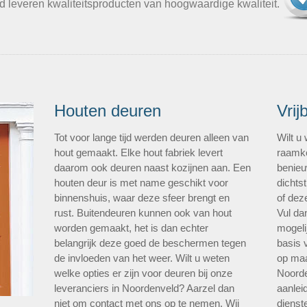
d leveren kwaliteitsproducten van hoogwaardige kwaliteit.
Houten deuren
Vrij
Tot voor lange tijd werden deuren alleen van
Wilt u
hout gemaakt. Elke hout fabriek levert
raamko
daarom ook deuren naast kozijnen aan. Een
benieu
houten deur is met name geschikt voor
dichtst
binnenshuis, waar deze sfeer brengt en
of dez
rust. Buitendeuren kunnen ook van hout
Vul da
worden gemaakt, het is dan echter
mogeli
belangrijk deze goed de beschermen tegen
basis 
de invloeden van het weer. Wilt u weten
op maa
welke opties er zijn voor deuren bij onze
Noorde
leveranciers in Noordenveld? Aarzel dan
aanlei
niet om contact met ons op te nemen. Wij
dienste