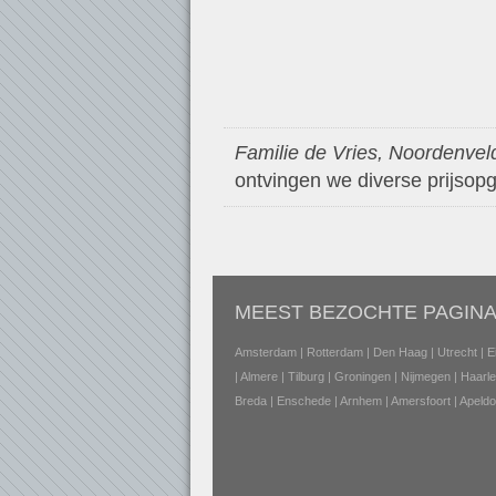
Familie de Vries, Noordenvel
ontvingen we diverse prijsopg
MEEST BEZOCHTE PAGINA
Amsterdam
|
Rotterdam
|
Den Haag
|
Utrecht
|
E
|
Almere
|
Tilburg
|
Groningen
|
Nijmegen
|
Haarl
Breda
|
Enschede
|
Arnhem
|
Amersfoort
|
Apeldo