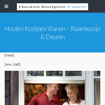
Houten Kozijnen Vianen – Raamkozijn
& Deuren
[clear]
[one_half]