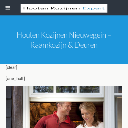
Houten Kozijnen Nieuwegein –
Raamkozijn & Deuren
[clear]
[one_half]