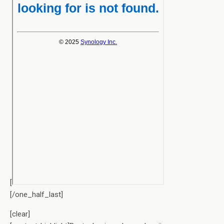
[
[/one_half_last]
[clear]