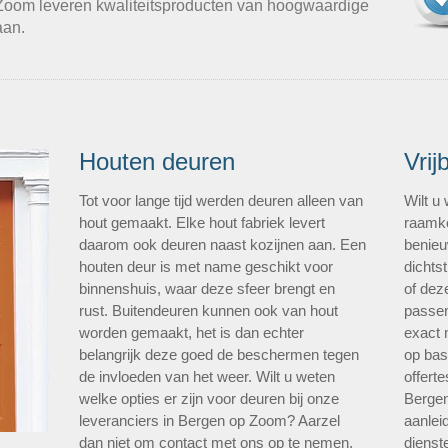
 Zoom leveren kwaliteitsproducten van hoogwaardige
aan.
Houten deuren
Vrij
Tot voor lange tijd werden deuren alleen van
Wilt u
hout gemaakt. Elke hout fabriek levert
raamko
daarom ook deuren naast kozijnen aan. Een
benieu
houten deur is met name geschikt voor
dichtst
binnenshuis, waar deze sfeer brengt en
of dez
rust. Buitendeuren kunnen ook van hout
passen
worden gemaakt, het is dan echter
exact 
belangrijk deze goed de beschermen tegen
op bas
de invloeden van het weer. Wilt u weten
offert
welke opties er zijn voor deuren bij onze
Bergen
leveranciers in Bergen op Zoom? Aarzel
aanlei
dan niet om contact met ons op te nemen.
dienste