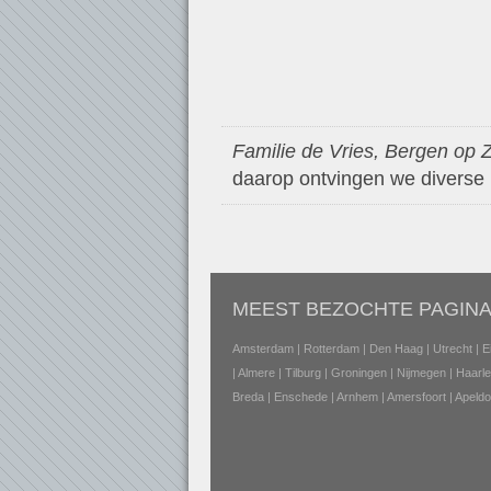
Familie de Vries, Bergen op
daarop ontvingen we diverse p
MEEST BEZOCHTE PAGINA
Amsterdam
|
Rotterdam
|
Den Haag
|
Utrecht
|
E
|
Almere
|
Tilburg
|
Groningen
|
Nijmegen
|
Haarl
Breda
|
Enschede
|
Arnhem
|
Amersfoort
|
Apeldo