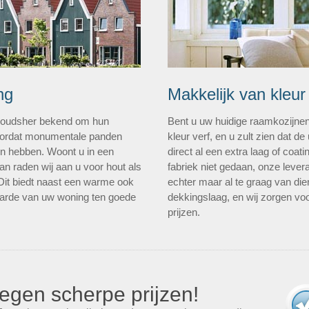
ng
Makkelijk van kleur
n oudsher bekend om hun
Bent u uw huidige raamkozijne
 doordat monumentale panden
kleur verf, en u zult zien dat de 
len hebben. Woont u in een
direct al een extra laag of coa
n raden wij aan u voor hout als
fabriek niet gedaan, onze lever
 Dit biedt naast een warme ook
echter maar al te graag van die
aarde van uw woning ten goede
dekkingslaag, en wij zorgen voo
prijzen.
egen scherpe prijzen!