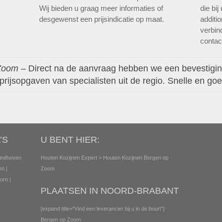
Wij bieden u graag meer informaties of
die bi
desgewenst een prijsindicatie op maat.
additi
verbin
contact
 Zoom
– Direct na de aanvraag hebben we een bevestigi
rijsopgaven van specialisten uit de regio. Snelle en goe
’S
U BENT HIER:
indhoven
Houten Kozijnen Expert
> Houten Kozijnen Bergen op
em
|
Zoom
orn
|
PLAATSEN IN NOORD-BRABANT
[expand title="Vind een leverancier bij u in de buurt"]
Bergen op Zoom