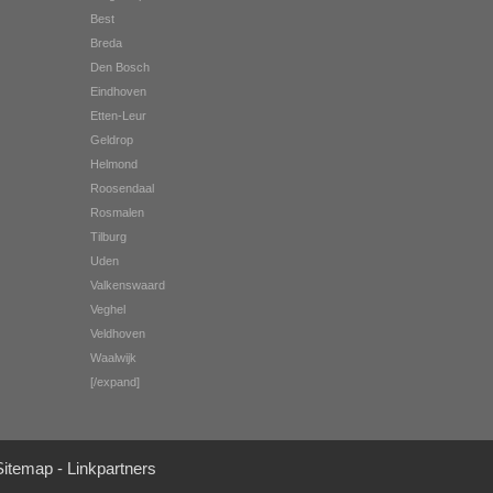
Best
Breda
Den Bosch
Eindhoven
Etten-Leur
Geldrop
Helmond
Roosendaal
Rosmalen
Tilburg
Uden
Valkenswaard
Veghel
Veldhoven
Waalwijk
[/expand]
Sitemap
-
Linkpartners