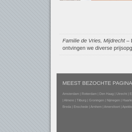
Familie de Vries, Mijdrecht
– 
ontvingen we diverse prijsopg
MEEST BEZOCHTE PAGINA
Amsterdam
|
Rotterdam
|
Den Haag
|
Utrecht
|
E
|
Almere
|
Tilburg
|
Groningen
|
Nijmegen
|
Haarl
Breda
|
Enschede
|
Arnhem
|
Amersfoort
|
Apeldo