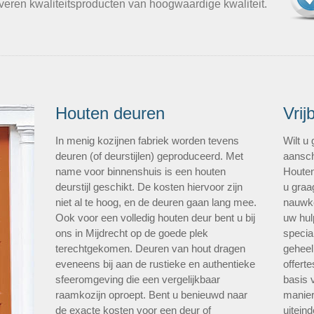
everen kwaliteitsproducten van hoogwaardige kwaliteit.
Houten deuren
Vrij
In menig kozijnen fabriek worden tevens
Wilt u
deuren (of deurstijlen) geproduceerd. Met
aansch
name voor binnenshuis is een houten
Houten
deurstijl geschikt. De kosten hiervoor zijn
u graa
niet al te hoog, en de deuren gaan lang mee.
nauwke
Ook voor een volledig houten deur bent u bij
uw hul
ons in Mijdrecht op de goede plek
specia
terechtgekomen. Deuren van hout dragen
geheel
eveneens bij aan de rustieke en authentieke
offerte
sfeeromgeving die een vergelijkbaar
basis 
raamkozijn oproept. Bent u benieuwd naar
manier
de exacte kosten voor een deur of
uiteind