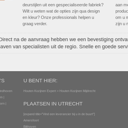
deurstijlen uit een gespecialiseerde fabriek?
aan me
Wilt u weten wat de opties zijn qua design
produc
en kleur? Onze professionals helpen u
om u m
graag verder.
zijn u 
Direct na de aanvraag hebben we een bevestiging ontv
aven van specialisten uit de regio. Snelle en goede serv
’S
U BENT HIER:
indhoven
Houten Kozijnen Expert
> Houten Kozijnen Mijdrecht
em
|
PLAATSEN IN UTRECHT
orn
|
[expand title="Vind een leverancier bij u in de buurt"]
Amersfoort
Bilthoven