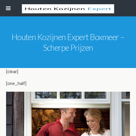
Houten Kozijnen Expert Boxmeer –
Scherpe Prijzen
[clear]
[one_half]