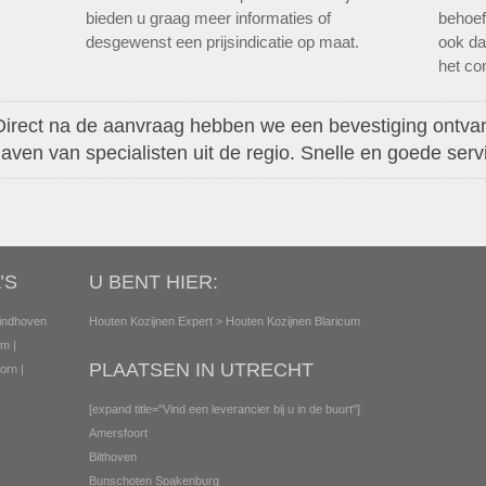
bieden u graag meer informaties of
behoef
desgewenst een prijsindicatie op maat.
ook da
het con
irect na de aanvraag hebben we een bevestiging ontva
aven van specialisten uit de regio. Snelle en goede serv
’S
U BENT HIER:
indhoven
Houten Kozijnen Expert
> Houten Kozijnen Blaricum
em
|
PLAATSEN IN UTRECHT
orn
|
[expand title="Vind een leverancier bij u in de buurt"]
Amersfoort
Bilthoven
Bunschoten Spakenburg