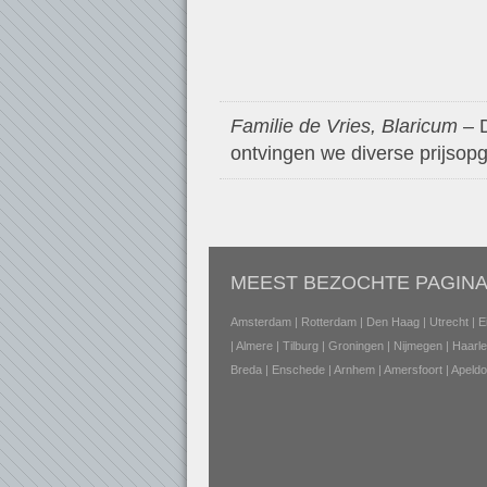
Familie de Vries, Blaricum
– D
ontvingen we diverse prijsopg
MEEST BEZOCHTE PAGINA
Amsterdam
|
Rotterdam
|
Den Haag
|
Utrecht
|
E
|
Almere
|
Tilburg
|
Groningen
|
Nijmegen
|
Haarl
Breda
|
Enschede
|
Arnhem
|
Amersfoort
|
Apeldo