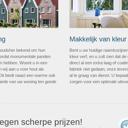
ng
Makkelijk van kleur
n oudsher bekend om hun
Bent u uw huidige raamkozijne
 doordat monumentale panden
kleur verf, en u zult zien dat de 
len hebben. Woont u in een
direct al een extra laag of coa
 wij aan u voor hout als
fabriek niet gedaan, onze lever
 Dit biedt naast een warme ook
al te graag van dienst. U bepaal
aarde van uw woning ten goede
zorgen voor een optimale uitvoe
egen scherpe prijzen!