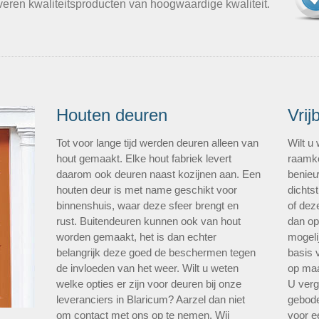
veren kwaliteitsproducten van hoogwaardige kwaliteit.
Houten deuren
Vrij
Tot voor lange tijd werden deuren alleen van
Wilt u
hout gemaakt. Elke hout fabriek levert
raamko
daarom ook deuren naast kozijnen aan. Een
benieu
houten deur is met name geschikt voor
dichtst
binnenshuis, waar deze sfeer brengt en
of dez
rust. Buitendeuren kunnen ook van hout
dan op
worden gemaakt, het is dan echter
mogeli
belangrijk deze goed de beschermen tegen
basis 
de invloeden van het weer. Wilt u weten
op maa
welke opties er zijn voor deuren bij onze
U verg
leveranciers in Blaricum? Aarzel dan niet
gebode
om contact met ons op te nemen. Wij
voor ee