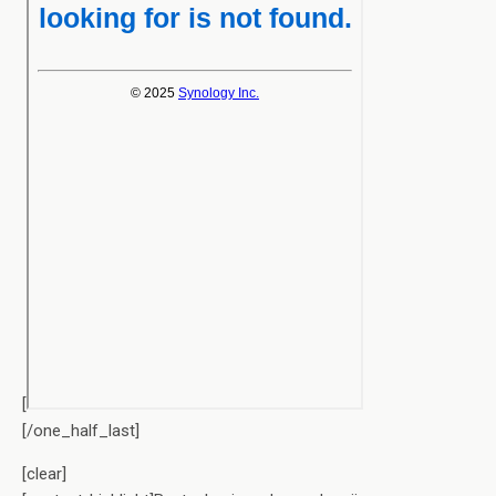
[
[/one_half_last]
[clear]