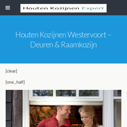
Houten Kozijnen Westervoort –
Deuren & Raamkozijn
[clear]
[one_half]