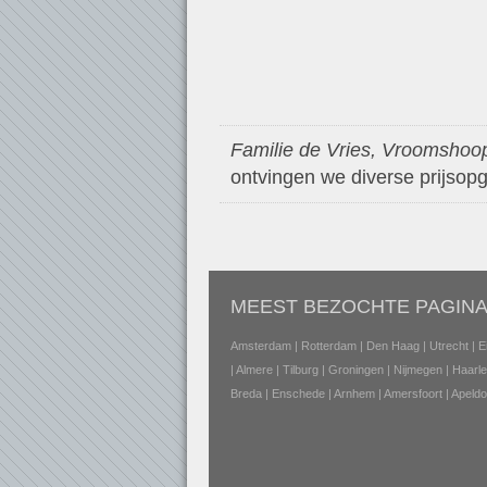
Familie de Vries, Vroomshoo
ontvingen we diverse prijsopg
MEEST BEZOCHTE PAGINA
Amsterdam
|
Rotterdam
|
Den Haag
|
Utrecht
|
E
|
Almere
|
Tilburg
|
Groningen
|
Nijmegen
|
Haarl
Breda
|
Enschede
|
Arnhem
|
Amersfoort
|
Apeldo