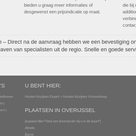
bieden u graag meer informaties of
die bi
desgewenst een prijsindicatie op maat.
additi
verbin
contact
p
– Direct na de aanvraag hebben we een bevestiging o
aven van specialisten uit de regio. Snelle en goede serv
’S
U BENT HIER:
indhoven
Houten Kozijnen Expert
> Houten Kozijnen Vroomshoop
em
|
PLAATSEN IN OVERIJSSEL
orn
|
[expand title="Vind een leverancier bij u in de buurt"]
Almelo
Borne