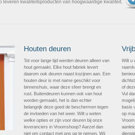
 leveren kwaliteitsproducten van hoogwaardige kwaliteit.
Houten deuren
Vrij
Tot voor lange tijd werden deuren alleen van
Wilt u
hout gemaakt. Elke hout fabriek levert
raamko
daarom ook deuren naast kozijnen aan. Een
benieu
houten deur is met name geschikt voor
dichtst
binnenshuis, waar deze sfeer brengt en
of dez
rust. Buitendeuren kunnen ook van hout
Vul da
worden gemaakt, het is dan echter
mogeli
belangrijk deze goed de beschermen tegen
basis 
de invloeden van het weer. Wilt u weten
op maa
welke opties er zijn voor deuren bij onze
Vrooms
leveranciers in Vroomshoop? Aarzel dan
aanlei
niet om contact met ons op te nemen. Wij
dienste