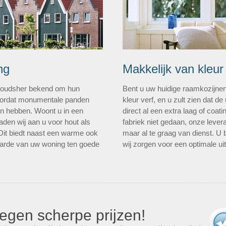
ng
Makkelijk van kleur
n oudsher bekend om hun
Bent u uw huidige raamkozijne
 doordat monumentale panden
kleur verf, en u zult zien dat de 
len hebben. Woont u in een
direct al een extra laag of coa
den wij aan u voor hout als
fabriek niet gedaan, onze lever
 Dit biedt naast een warme ook
maar al te graag van dienst. U 
aarde van uw woning ten goede
wij zorgen voor een optimale uit
egen scherpe prijzen!