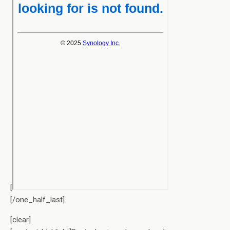
[
[/one_half_last]
[clear]