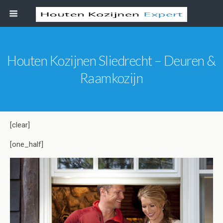
Houten Kozijnen Sliedrecht – Deuren &
Raamkozijn
[clear]
[one_half]