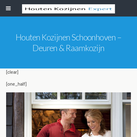
Houten Kozijnen Schoonhoven –
Deuren & Raamkozijn
[clear]
[one_half]