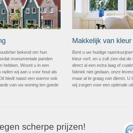
ng
Makkelijk van kleur
n oudsher bekend om hun
Bent u uw huidige raamkozijne
 doordat monumentale panden
kleur verf, en u zult zien dat de 
len hebben. Woont u in een
direct al een extra laag of coa
 raden wij aan u voor hout als
fabriek niet gedaan, onze levera
 Dit biedt naast een warme ook
maar al te graag van dienst. U 
aarde van uw woning ten goede
wij zorgen voor een optimale uit
egen scherpe prijzen!