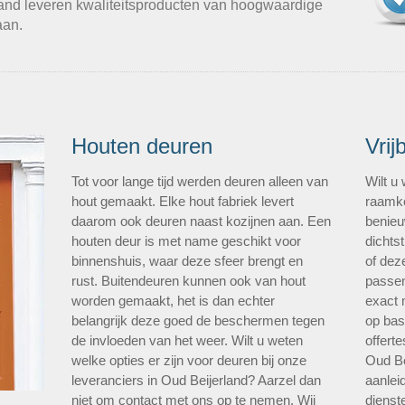
land leveren kwaliteitsproducten van hoogwaardige
aan.
Houten deuren
Vrij
Tot voor lange tijd werden deuren alleen van
Wilt u
hout gemaakt. Elke hout fabriek levert
raamko
daarom ook deuren naast kozijnen aan. Een
benieu
houten deur is met name geschikt voor
dichtst
binnenshuis, waar deze sfeer brengt en
of dez
rust. Buitendeuren kunnen ook van hout
passen
worden gemaakt, het is dan echter
exact 
belangrijk deze goed de beschermen tegen
op bas
de invloeden van het weer. Wilt u weten
offert
welke opties er zijn voor deuren bij onze
Oud Be
leveranciers in Oud Beijerland? Aarzel dan
aanlei
niet om contact met ons op te nemen. Wij
dienste