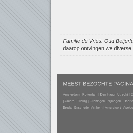
Familie de Vries, Oud Beijerl
daarop ontvingen we diverse p
MEEST BEZOCHTE PAGINA
Amsterdam
|
Rotterdam
|
Den Haag
|
Utrecht
|
E
|
Almere
|
Tilburg
|
Groningen
|
Nijmegen
|
Haarl
Breda
|
Enschede
|
Arnhem
|
Amersfoort
|
Apeldo