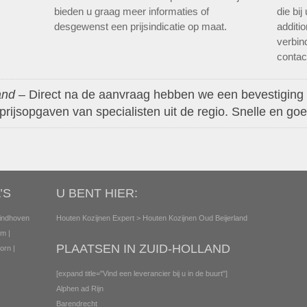
bieden u graag meer informaties of
die bi
desgewenst een prijsindicatie op maat.
additi
verbin
contact
and
– Direct na de aanvraag hebben we een bevestiging
rijsopgaven van specialisten uit de regio. Snelle en goe
’S
U BENT HIER:
indhoven
Houten Kozijnen Expert
> Houten Kozijnen Oud Beijerland
em
|
PLAATSEN IN ZUID-HOLLAND
orn
|
[expand title="Vind een leverancier bij u in de buurt"]
Alphen ad Rijn
Barendrecht