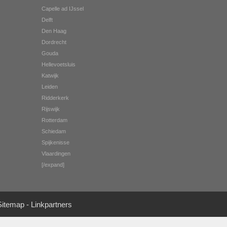
Capelle ad IJssel
Delft
Den Haag
Dordrecht
Gouda
Hellevoetsluis
Katwijk
Leiden
Ridderkerk
Rijswijk
Rotterdam
Schiedam
Spijkenisse
Vlaardingen
[/expand]
Sitemap
-
Linkpartners