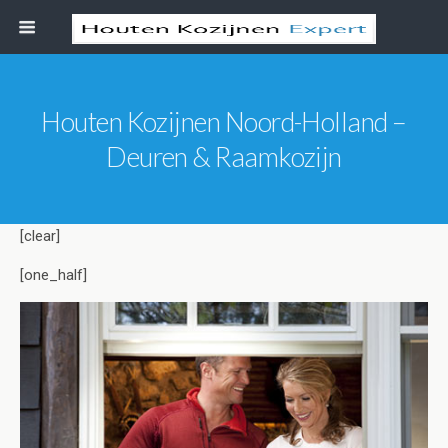
Houten Kozijnen Noord-Holland –
Deuren & Raamkozijn
[clear]
[one_half]