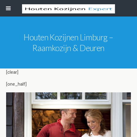
Houten Kozijnen Limburg –
Raamkozijn & Deuren
[clear]
[one_half]