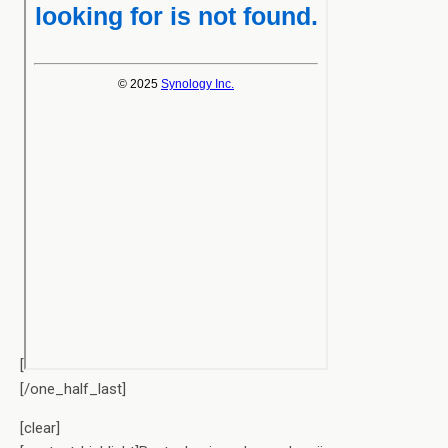
[
[/one_half_last]
[clear]