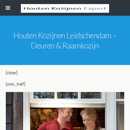
Houten Kozijnen Leidschendam –
Deuren & Raamkozijn
[clear]
[one_half]