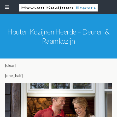
Houten Kozijnen Heerde – Deuren &
Raamkozijn
[clear]
[one_half]