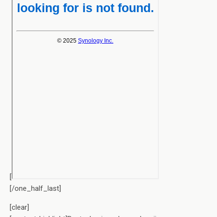
[
[/one_half_last]
[clear]