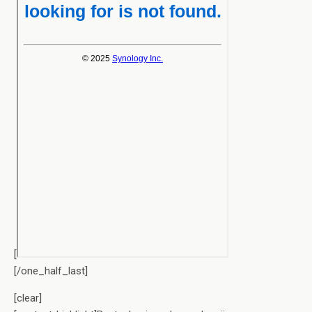
[
[/one_half_last]
[clear]