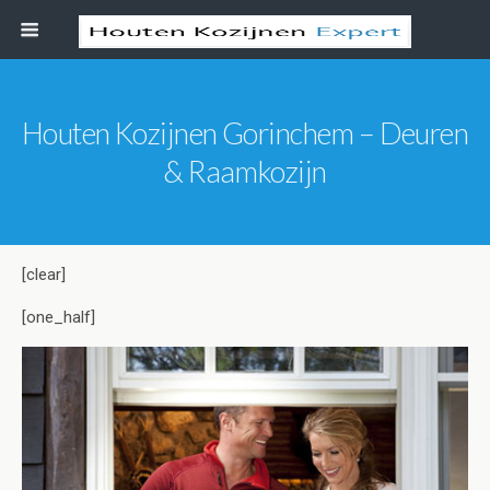
Houten Kozijnen Gorinchem – Deuren
& Raamkozijn
[clear]
[one_half]