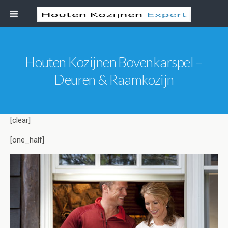
Houten Kozijnen Bovenkarspel –
Deuren & Raamkozijn
[clear]
[one_half]