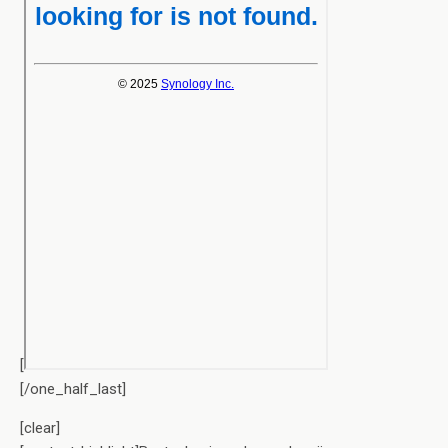
[
[/one_half_last]
[clear]