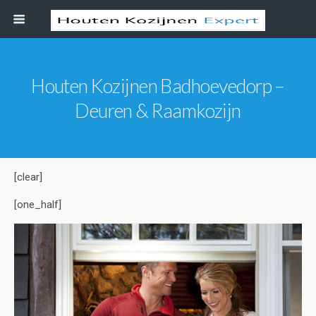
Houten Kozijnen Badhoevedorp –
Deuren & Raamkozijn
[clear]
[one_half]